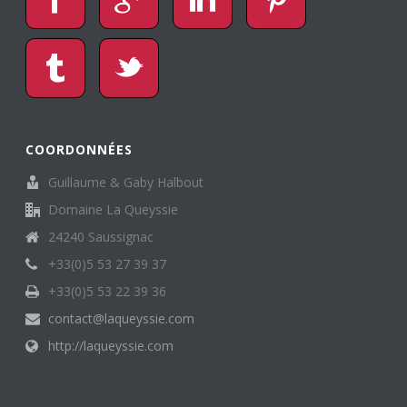
COORDONNÉES
Guillaume & Gaby Halbout
Domaine La Queyssie
24240 Saussignac
+33(0)5 53 27 39 37
+33(0)5 53 22 39 36
contact@laqueyssie.com
http://laqueyssie.com