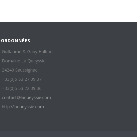
OORDONNÉES
Guillaume & Gaby Halbout
Domaine La Queyssie
24240 Saussignac
+33(0)5 53 27 39 37
+33(0)5 53 22 39 36
contact@laqueyssie.com
http://laqueyssie.com