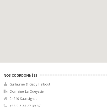
NOS COORDONNÉES
Guillaume & Gaby Halbout
Domaine La Queyssie
24240 Saussignac
+33(0)5 53 27 39 37