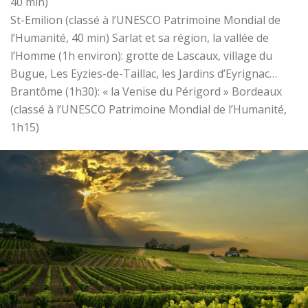
40 min)
St-Emilion (classé à l’UNESCO Patrimoine Mondial de
l’Humanité, 40 min) Sarlat et sa région, la vallée de
l’Homme (1h environ): grotte de Lascaux, village du
Bugue, Les Eyzies-de-Taillac, les Jardins d’Eyrignac…
Brantôme (1h30): « la Venise du Périgord » Bordeaux
(classé à l’UNESCO Patrimoine Mondial de l’Humanité,
1h15)