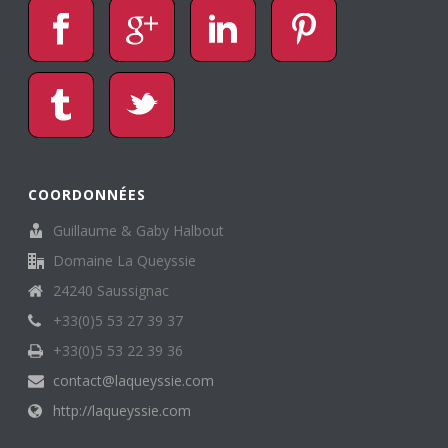
COORDONNÉES
Guillaume & Gaby Halbout
Domaine La Queyssie
24240 Saussignac
+33(0)5 53 27 39 37
+33(0)5 53 22 39 36
contact@laqueyssie.com
http://laqueyssie.com