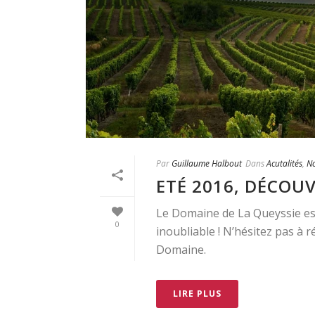
Par
Guillaume Halbout
Dans
Acutalités
,
No
ETÉ 2016, DÉCOU
Le Domaine de La Queyssie esp
0
inoubliable ! N’hésitez pas à 
Domaine.
LIRE PLUS