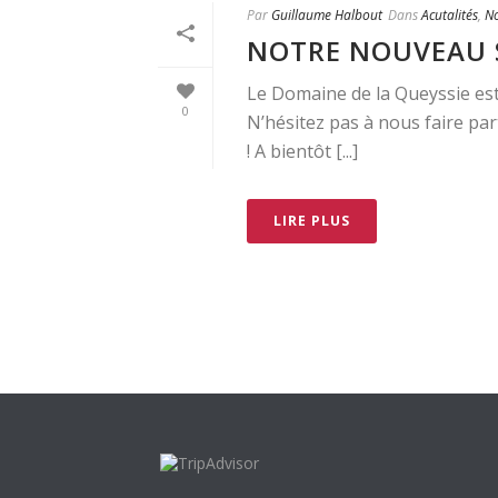
Par
Guillaume Halbout
Dans
Acutalités
,
No
NOTRE NOUVEAU 
Le Domaine de la Queyssie est
0
N’hésitez pas à nous faire pa
! A bientôt [...]
LIRE PLUS