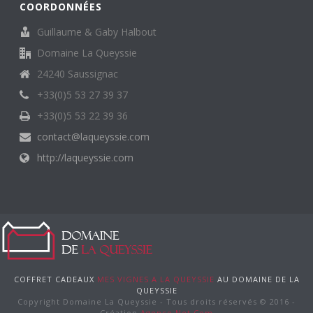
COORDONNÉES
Guillaume & Gaby Halbout
Domaine La Queyssie
24240 Saussignac
+33(0)5 53 27 39 37
+33(0)5 53 22 39 36
contact@laqueyssie.com
http://laqueyssie.com
COFFRET CADEAUX
MES VIGNES A LA QUEYSSIE
AU DOMAINE DE LA
QUEYSSIE
Copyright Domaine La Queyssie - Tous droits réservés © 2016 -
Création
Agence Net Com