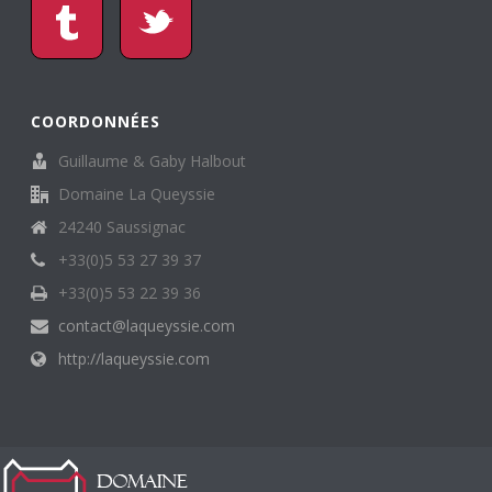
COORDONNÉES
Guillaume & Gaby Halbout
Domaine La Queyssie
24240 Saussignac
+33(0)5 53 27 39 37
+33(0)5 53 22 39 36
contact@laqueyssie.com
http://laqueyssie.com