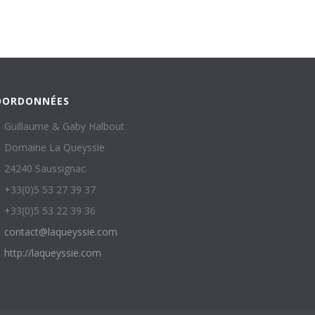
OORDONNÉES
Guillaume & Gaby Halbout
Domaine La Queyssie
24240 Saussignac
+33(0)5 53 27 39 37
+33(0)5 53 22 39 36
contact@laqueyssie.com
http://laqueyssie.com